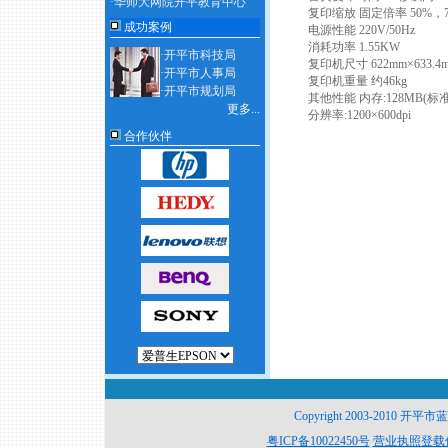
·华师大网院开平教育中心
复印缩放 固定倍率 50%，71
成功案例
电源性能 220V/50Hz
消耗功率 1.55KW
·开平市科技局
复印机尺寸 622mm×633.4m
·开平市人事局
复印机重量 约46kg
·开平市规划局
其他性能 内存:128MB(标准)
更多...
分辨率:1200×600dpi
合作伙伴
Copyright 2003-2010 开平
粤ICP备10022450号
营业执照登载