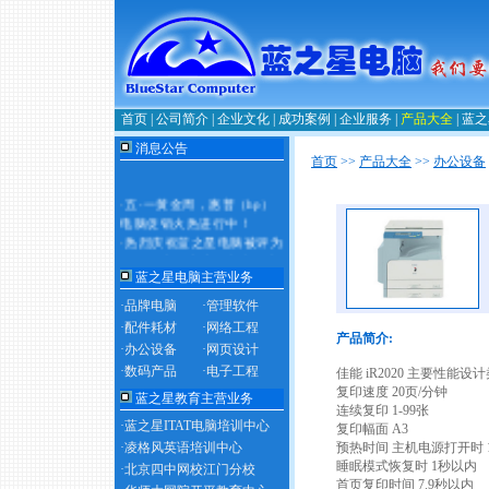
首页
|
公司简介
|
企业文化
|
成功案例
|
企业服务
|
产品大全
|
蓝之
消息公告
首页
>>
产品大全
>>
办公设备
·
五·一黄金周，惠普（hp）
电脑促销火热进行中！
·
热烈庆祝蓝之星电脑被评为
2011年度政府采购定点供应
商！
蓝之星电脑主营业务
·品牌电脑
·管理软件
·配件耗材
·网络工程
产品简介:
·办公设备
·网页设计
·数码产品
·电子工程
佳能 iR2020 主要性能
复印速度 20页/分钟
蓝之星教育主营业务
连续复印 1-99张
·蓝之星ITAT电脑培训中心
复印幅面 A3
·凌格风英语培训中心
预热时间 主机电源打开时 
睡眠模式恢复时 1秒以内
·北京四中网校江门分校
首页复印时间 7.9秒以内