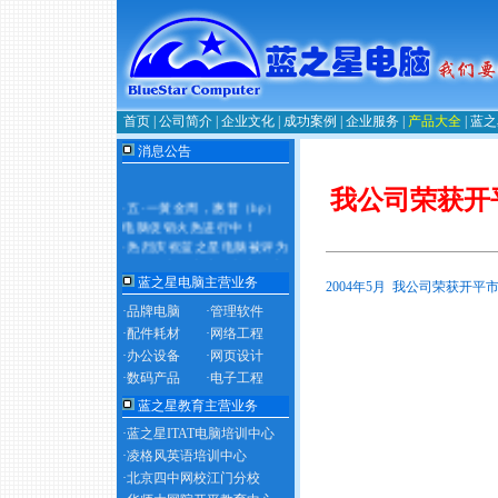
首页
|
公司简介
|
企业文化
|
成功案例
|
企业服务
|
产品大全
|
蓝之
消息公告
我公司荣获开
·
五·一黄金周，惠普（hp）
电脑促销火热进行中！
·
热烈庆祝蓝之星电脑被评为
2011年度政府采购定点供应
商！
蓝之星电脑主营业务
2004年5月 我公司荣获开平
·品牌电脑
·管理软件
·配件耗材
·网络工程
·办公设备
·网页设计
·数码产品
·电子工程
蓝之星教育主营业务
·蓝之星ITAT电脑培训中心
·凌格风英语培训中心
·北京四中网校江门分校