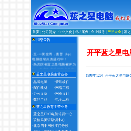
首页
|
公司简介
|
企业文化
|
成功案例
|
企业服务
|
产品大全
|
蓝之
消息公告
开平蓝之星电
·
五·一黄金周，惠普（hp）
电脑促销火热进行中！
·
热烈庆祝蓝之星电脑被评为
2011年度政府采购定点供应
商！
蓝之星电脑主营业务
1998年12月 开平蓝之星
·品牌电脑
·管理软件
·配件耗材
·网络工程
·办公设备
·网页设计
·数码产品
·电子工程
蓝之星教育主营业务
·蓝之星ITAT电脑培训中心
·凌格风英语培训中心
·北京四中网校江门分校