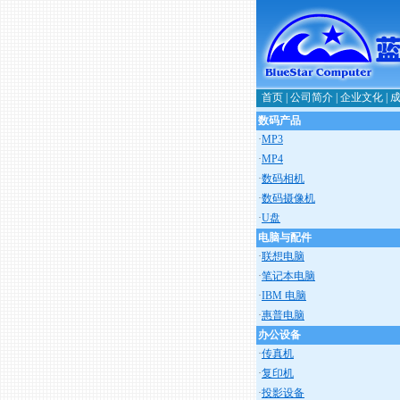
首页
|
公司简介
|
企业文化
|
数码产品
·
MP3
·
MP4
·
数码相机
·
数码摄像机
·
U盘
电脑与配件
·
联想电脑
·
笔记本电脑
·
IBM 电脑
·
惠普电脑
办公设备
·
传真机
·
复印机
·
投影设备