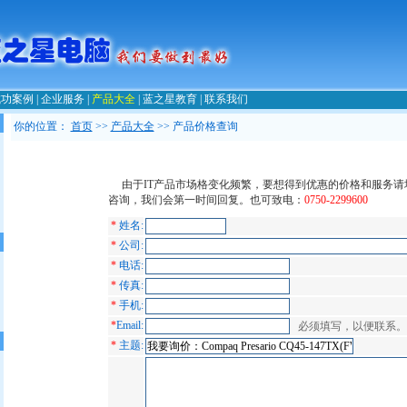
成功案例
|
企业服务
|
产品大全
|
蓝之星教育
|
联系我们
你的位置：
首页
>>
产品大全
>> 产品价格查询
由于IT产品市场格变化频繁，要想得到优惠的价格和服务请
咨询，我们会第一时间回复。也可致电：
0750-2299600
*
姓名:
*
公司:
*
电话:
*
传真:
*
手机:
*
Email:
必须填写，以便联系。
*
主题: