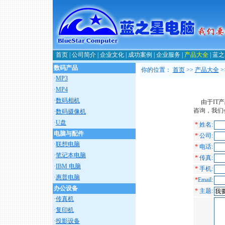
首页
|
公司简介
|
企业文化
|
成功案例
|
企业服务
|
产品大全
|
蓝之
数码产品
你的位置：
首页
>>
产品大全
>
·
MP3
·
MP4
·
数码相机
由于IT产
咨询，我们
·
数码摄像机
·
U盘
*
姓名:
电脑与配件
*
公司:
·
联想电脑
*
电话:
·
笔记本电脑
*
传真:
·
IBM 电脑
*
手机:
·
惠普电脑
*
Email:
办公设备
*
主题:
·
传真机
·
复印机
·
投影设备