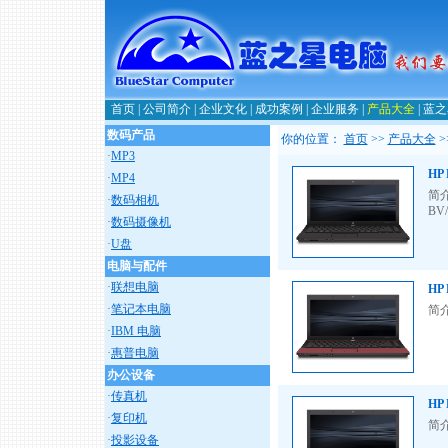
首页
|
公司简介
|
企业文化
|
成功案例
|
企业服务
|
产品大全
|
蓝之
数码产品
你的位置：
首页
>>
产品大全
>
·
MP3
HP 
·
MP4
简介：
·
数码相机
BV/
·
数码摄像机
·
U盘
电脑与配件
·
联想电脑
HP 
·
笔记本电脑
简介：
·
IBM 电脑
·
惠普电脑
办公设备
·
传真机
HP 
·
复印机
简介：
·
投影设备