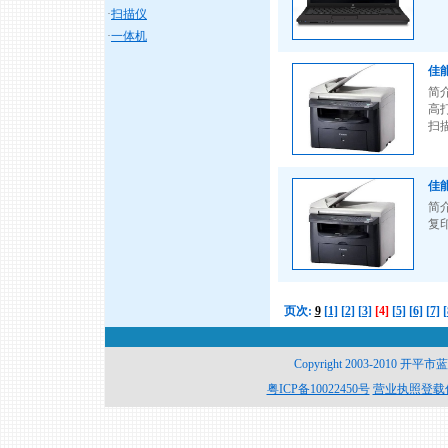
·
扫描仪
·
一体机
佳能
简介
高打
扫描
佳能
简介
复印
页次:
9
[1]
[2]
[3]
[4]
[5]
[6]
[7]
[
Copyright 2003-2010 开平
粤ICP备10022450号
营业执照登载