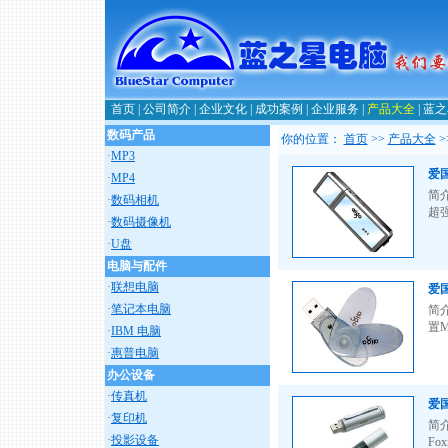
首页
|
公司简介
|
企业文化
|
成功案例
|
企业服务
|
产品大全
|
蓝之
数码产品
你的位置：
首页
>>
产品大全
>
·
MP3
爱国
·
MP4
简介
·
数码相机
超强
·
数码摄像机
·
U盘
电脑与配件
·
联想电脑
爱国
·
笔记本电脑
简介
置M
·
IBM 电脑
·
惠普电脑
办公设备
·
传真机
爱国
·
复印机
简介
·
投影设备
Fo