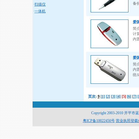
备份
·
扫描仪
·
一体机
爱国
简
计算
内置
爱国
简介
内
统/
页次:
9
[1]
[2]
[3]
[4]
[5]
[6]
[7]
[
Copyright 2003-2010 开平
粤ICP备10022450号
营业执照登载