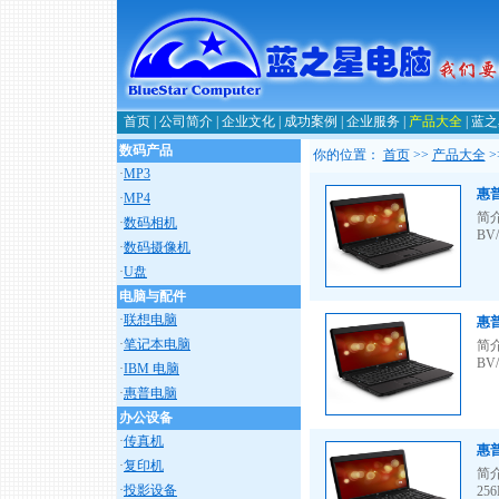
首页
|
公司简介
|
企业文化
|
成功案例
|
企业服务
|
产品大全
|
蓝之
数码产品
你的位置：
首页
>>
产品大全
>
·
MP3
惠普
·
MP4
简介
·
数码相机
BV/
·
数码摄像机
·
U盘
电脑与配件
·
联想电脑
惠普
·
笔记本电脑
简介：
BV/
·
IBM 电脑
·
惠普电脑
办公设备
·
传真机
惠普 
·
复印机
简介：
·
投影设备
256