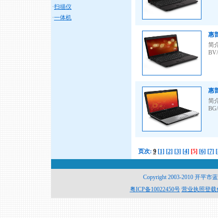
·
扫描仪
·
一体机
惠普
简介：
BV/
惠普
简介：
BG/
页次:
9
[1]
[2]
[3]
[4]
[5]
[6]
[7]
[
Copyright 2003-2010 开平
粤ICP备10022450号
营业执照登载